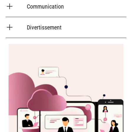
Communication
Divertissement
Image
I