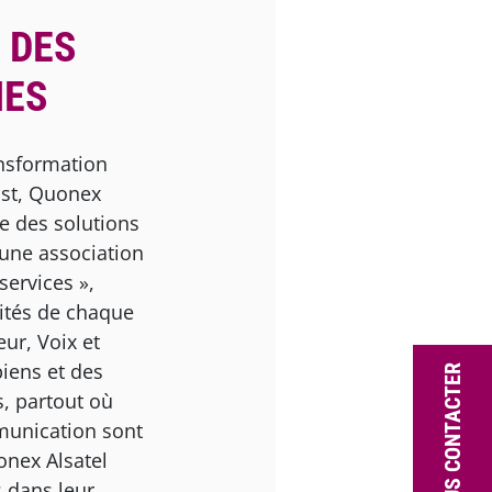
 DES
IES
ansformation
Est, Quonex
re des solutions
une association
 services »,
rités de chaque
eur, Voix et
iens et des
NOUS CONTACTER
, partout où
mmunication sont
onex Alsatel
 dans leur