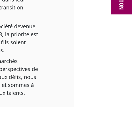
transition
ociété devenue
 la priorité est
ils soient
s.
marchés
perspectives de
aux défis, nous
s et sommes à
x talents.