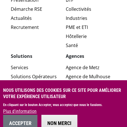
Démarche RSE
Collectivités
Actualités
Industries
Recrutement
PME et ETI
Hôtellerie
Santé
Solutions
Agences
Services
Agence de Metz
Solutions Opérateurs
Agence de Mulhouse
Voix et données
Agence de Nancy
NOUS UTILISONS DES COOKIES SUR CE SITE POUR AMÉLIORER
Sécurité
Agence de Strasbourg
VOTRE EXPÉRIENCE UTILISATEUR
Applications
En cliquant sur le bouton Accepter, vous acceptez que nous le fassions.
Plus d'information
CGV
Politique de données personnelles
ACCEPTER
NON MERCI