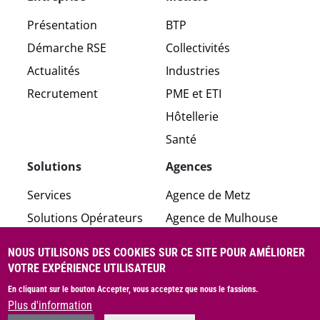
Présentation
BTP
Démarche RSE
Collectivités
Actualités
Industries
Recrutement
PME et ETI
Hôtellerie
Santé
Solutions
Agences
Services
Agence de Metz
Solutions Opérateurs
Agence de Mulhouse
Voix et données
Agence de Nancy
NOUS UTILISONS DES COOKIES SUR CE SITE POUR AMÉLIORER
Sécurité
Agence de Strasbourg
VOTRE EXPÉRIENCE UTILISATEUR
Applications
En cliquant sur le bouton Accepter, vous acceptez que nous le fassions.
Plus d'information